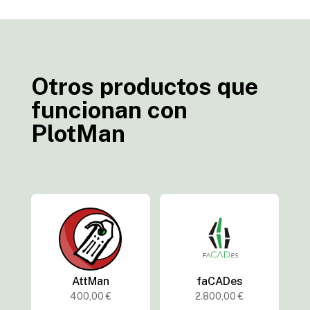
Otros productos que
funcionan con
PlotMan
AttMan
faCADes
400,00
€
2.800,00
€