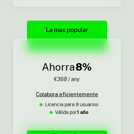
La mas popular
Ahorra
8%
€368 / any
Colabora eficientemente
Licencia para 8 usuarios
Válida por
1 año