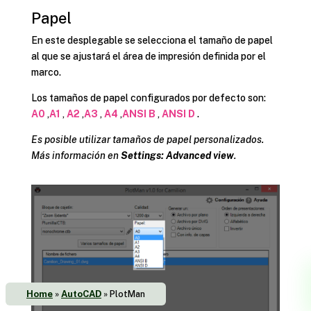
Papel
En este desplegable se selecciona el tamaño de papel
al que se ajustará el área de impresión definida por el
marco.
Los tamaños de papel configurados por defecto son:
A0
,
A1
,
A2
,
A3
,
A4
,
ANSI B
,
ANSI D
.
Es posible utilizar tamaños de papel personalizados.
Más información en
Settings: Advanced view
.
Home
»
AutoCAD
»
PlotMan